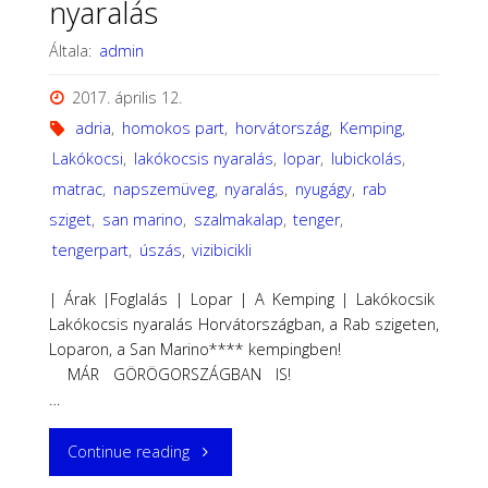
nyaralás
Általa:
admin
2017. április 12.
adria
,
homokos part
,
horvátország
,
Kemping
,
Lakókocsi
,
lakókocsis nyaralás
,
lopar
,
lubickolás
,
matrac
,
napszemüveg
,
nyaralás
,
nyugágy
,
rab
sziget
,
san marino
,
szalmakalap
,
tenger
,
tengerpart
,
úszás
,
vizibicikli
| Árak |Foglalás | Lopar | A Kemping | Lakókocsik
Lakókocsis nyaralás Horvátországban, a Rab szigeten,
Loparon, a San Marino**** kempingben!
MÁR GÖRÖGORSZÁGBAN IS!
…
"2018
Continue reading