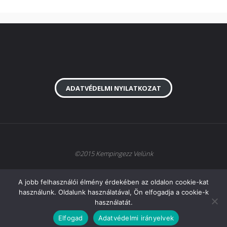
Horvátország,
Rab
sziget,
Lopar
ADATVÉDELMI NYILATKOZAT
,
lakókocsis
nyaralás"
©2015 Kempingezz Velünk
A jobb felhasználói élmény érdekében az oldalon cookie-kat
Köszönjük
Fluida
&
WordPress.
használunk. Oldalunk használatával, Ön elfogadja a cookie-k
használatát.
Elfogad
Adatvédelmi irányelvek