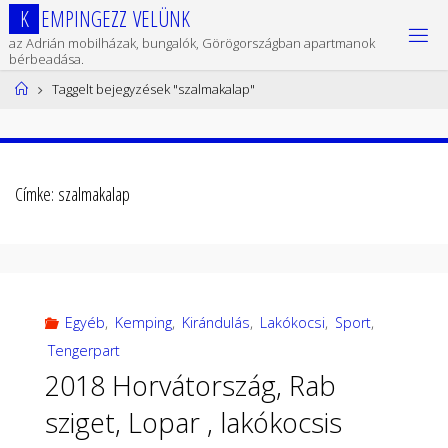
Ugrás
K
E
M
P
I
N
G
E
Z
Z
V
E
L
Ü
N
K
a
az Adrián mobilházak, bungalók, Görögországban apartmanok
tartalomhoz
bérbeadása.
Kezdőlap
Taggelt bejegyzések "szalmakalap"
Címke:
szalmakalap
Egyéb
,
Kemping
,
Kirándulás
,
Lakókocsi
,
Sport
,
Tengerpart
2018 Horvátország, Rab
sziget, Lopar , lakókocsis