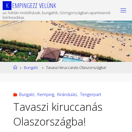
Ugrás
K
E
M
P
I
N
G
E
Z
Z
V
E
L
Ü
N
K
a
az Adrián mobilházak, bungalók, Görögországban apartmanok
tartalomhoz
bérbeadása.
Kezdőlap
Bungaló
Tavaszi kiruccanás Olaszországba!
Bungaló
,
Kemping
,
Kirándulás
,
Tengerpart
Tavaszi kiruccanás
Olaszországba!