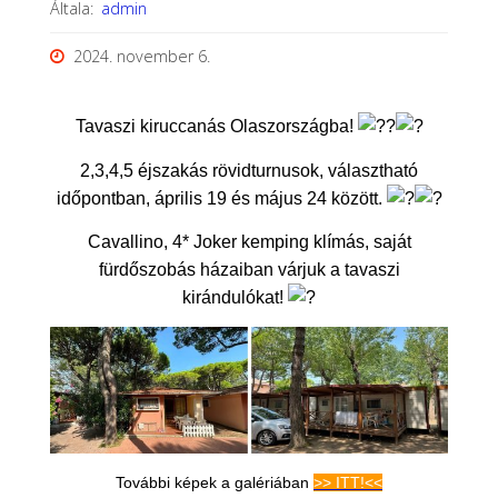
Általa:
admin
2024. november 6.
Tavaszi kiruccanás Olaszországba!
2,3,4,5 éjszakás rövidturnusok, választható
időpontban, április 19 és május 24 között.
Cavallino, 4* Joker kemping klímás, saját
fürdőszobás házaiban várjuk a tavaszi
kirándulókat!
További képek a galériában
>> ITT!<<