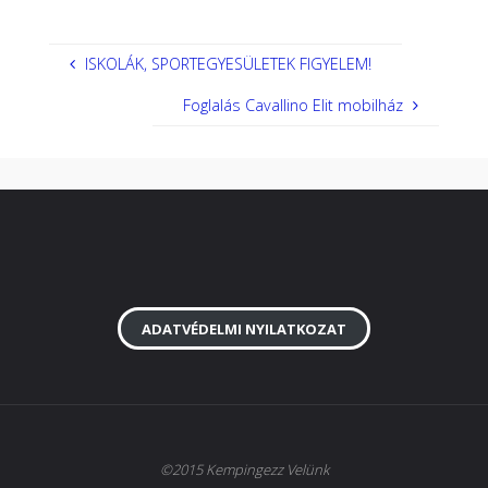
ISKOLÁK, SPORTEGYESÜLETEK FIGYELEM!
Foglalás Cavallino Elit mobilház
ADATVÉDELMI NYILATKOZAT
©2015 Kempingezz Velünk