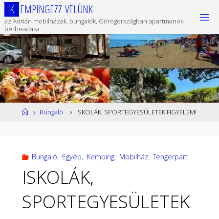
Ugrás
K
E
M
P
I
N
G
E
Z
Z
V
E
L
Ü
N
K
a
az Adrián mobilházak, bungalók, Görögországban apartmanok
tartalomhoz
bérbeadása.
Kezdőlap
Bungaló
ISKOLÁK, SPORTEGYESÜLETEK FIGYELEM!
Bungaló
,
Egyéb
,
Kemping
,
Mobilház
,
Tengerpart
ISKOLÁK,
SPORTEGYESÜLETEK