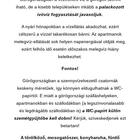
iható, de a kisebb településeken inkább a
palackozott
ivóvíz fogyasztását javasoljuk.
A nyári hónapokban a vízellátás akadozhat, ezért
célszerű a vízzel takarékosan bánni. Az apartmanok
melegvíz-ellátását sok helyen napenergiával oldják meg,
ezért felhős idő esetén időszakos melegvíz-hiány
keletkezhet.
Fontos!
Görögországban a szennyvízelvezető csatornák
keskeny méretűek, így könnyen eldugulhatnak a WC-
papírtól. E miatt a görögországi szálláshelyeken,
apartmanokban és szállodákban (a legszínvonalasabb
és legdrágább szállodákban is)
a WC-papírt külön
szemétgyűjtőbe kell dobni!
Kérjük, szíveskedjenek ezt
betartani!
A törölköző, mosogatószer, konyharuha, fürdő