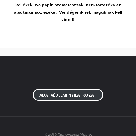
kellékek, wc papír, szemeteszsák, nem tartozéka az
apartmannak, ezeket Vendégeinknek maguknak kell
vinni!!
ADATVÉDELMI NYILATKOZAT
©2015 Kempingezz Velünk