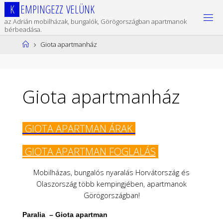
Ugrás
K
E
M
P
I
N
G
E
Z
Z
V
E
L
Ü
N
K
a
az Adrián mobilházak, bungalók, Görögországban apartmanok
tartalomhoz
bérbeadása.
Kezdőlap
Giota apartmanház
Giota apartmanház
GIOTA APARTMAN ÁRAK
GIOTA APARTMAN FOGLALÁS
Mobilházas, bungalós nyaralás Horvátország és
Olaszország több kempingjében, apartmanok
Görögországban!
Paralia – Giota apartman