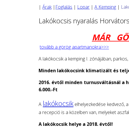
|
Árak
|
Foglalás
|
Lopar
|
A Kemping
|
Lak
Lakókocsis nyaralás Horvátor
MÁR GÖ
tovább a görög apartmanokra
>>>
A lakókocsik a kemping I. zónájában, parkos,
Minden lakókocsink klimatizált és telj
2016. évtől minden turnusváltásnál a 
6.000.-Ft
lakókocsik
A
elhelyezkedése kedvező, a t
a recepció is a közelben van, melyeket aszfa
A lakókocsik helye a 2018. évtől!