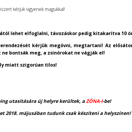
zert kérjük vigyenek magukkal!
tól lehet elfoglalni, távozáskor pedig kitakarítva 10 ór
 berendezését kérjük megóvni, megtartani! Az elősátor
t ne bontsák meg, a zsinórokat ne vágják el!
y miatt szigorúan tilos!
ng utasítására új helyre kerültek, a
ZÓNA-I
-be!
eket 2018. májusában tudunk csak készíteni a helyszínen!