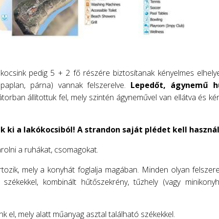
kocsink pedig 5 + 2 fő részére biztosítanak kényelmes elhelye
(paplan, párna) vannak felszerelve.
Lepedőt, ágynemű hu
orban állítottuk fel, mely szintén ágyneművel van ellátva és k
 ki a lakókocsiból! A strandon saját plédet kell használ
árolni a ruhákat, csomagokat.
tozik, mely a konyhát foglalja magában. Minden olyan felszer
 székekkel, kombinált hűtőszekrény, tűzhely (vagy minikonyh
k el, mely alatt műanyag asztal található székekkel.