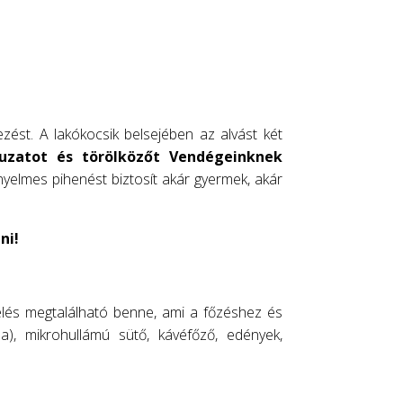
zést. A lakókocsik belsejében az alvást két
zatot és törölközőt Vendégeinknek
ényelmes pihenést biztosít akár gyermek, akár
ni!
elés megtalálható benne, ami a főzéshez és
a), mikrohullámú sütő, kávéfőző, edények,