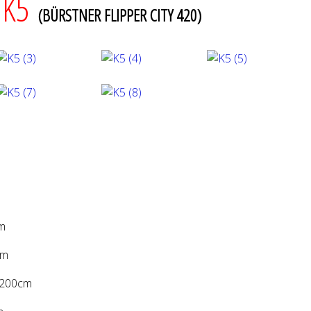
 K5
(BÜRSTNER FLIPPER CITY 420)
m
cm
0cm