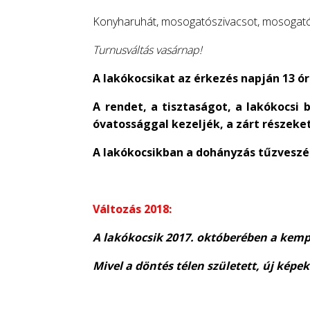
Konyharuhát, mosogatószivacsot, mosogatós
Turnusváltás vasárnap!
A lakókocsikat az érkezés napján 13 órá
A rendet, a tisztaságot, a lakókocsi
óvatossággal kezeljék, a zárt részeke
A lakókocsikban a dohányzás tűzveszél
Változás 2018:
A lakókocsik 2017. októberében a kempi
Mivel a döntés télen született, új kép