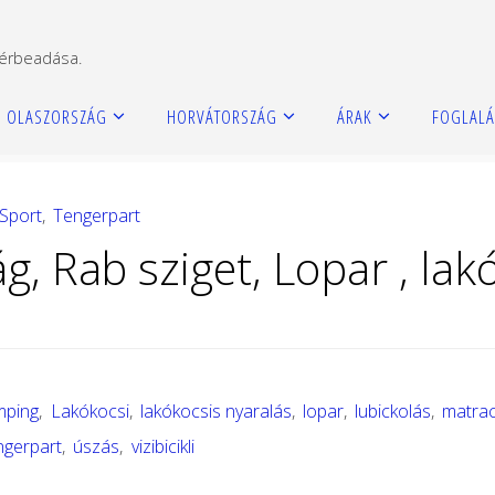
bérbeadása.
 Lopar , lakókocsis nyaralás
OLASZORSZÁG
HORVÁTORSZÁG
ÁRAK
FOGLALÁ
Sport
,
Tengerpart
, Rab sziget, Lopar , lak
mping
,
Lakókocsi
,
lakókocsis nyaralás
,
lopar
,
lubickolás
,
matra
ngerpart
,
úszás
,
vizibicikli