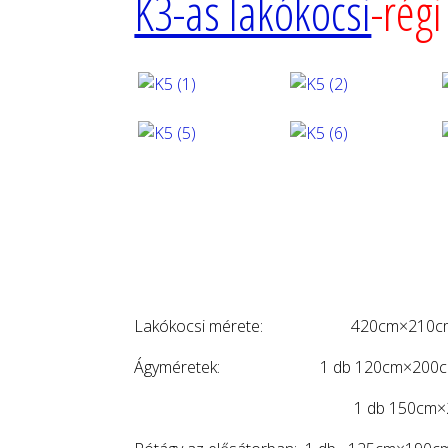
K3-as lakókocsi
-régi
Lakókocsi mérete: 420cm×210c
Ágyméretek: 1 db 120cm×200
1 db 150cm×20