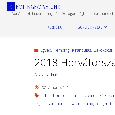
Ugrás
K
E
M
P
I
N
G
E
Z
Z
V
E
L
Ü
N
K
a
az Adrián mobilházak, bungalók, Görögországban apartmanok 
tartalomhoz
Kezdőlap
Egyéb
2018 Horvátország, Rab sziget,
KEZDŐLAP
GÖRÖGORSZÁG
Egyéb
,
Kemping
,
Kirándulás
,
Lakókocsi
,
2018 Horvátország
Általa:
admin
2017. április 12.
adria
,
homokos part
,
horvátország
,
Ke
sziget
,
san marino
,
szalmakalap
,
tenger
,
te