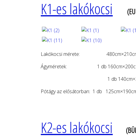
K1-es lakókocsi
(EU
Lakókocsi mérete: 480cm×210c
Ágyméretek: 1 db 160cm×200
1 db 140cm×20
Pótágy az elősátorb
K2-es lakókocsi
(BÜ