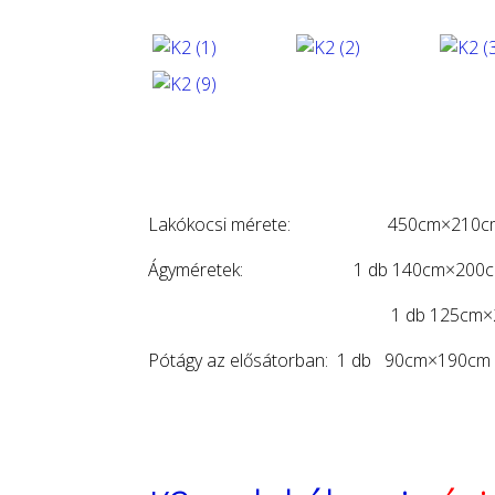
Lakókocsi mérete: 450cm×210c
Ágyméretek: 1 db 140cm×200
1 db 125cm×20
Pótágy az elősátorban: 1 db 90cm×190cm