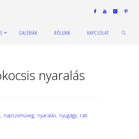
S
GALÉRIÁK
RÓLUNK
KAPCSOLAT
KERESÉS
ókocsis nyaralás
c
,
napszemüveg
,
nyaralás
,
nyugágy
,
rab