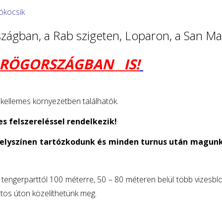
ókocsik
szágban, a Rab szigeten, Loparon, a San 
RÖGORSZÁGBAN IS!
 kellemes környezetben találhatók.
es felszereléssel rendelkezik!
helyszínen tartózkodunk és minden turnus után magunk
engerparttól 100 méterre, 50 – 80 méteren belül több vizesblok
ltos úton közelíthetünk meg.