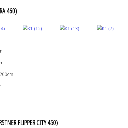
RA 460)
m
cm
0cm
an: 1 db 125cm×190cm
RSTNER FLIPPER CITY 450
)