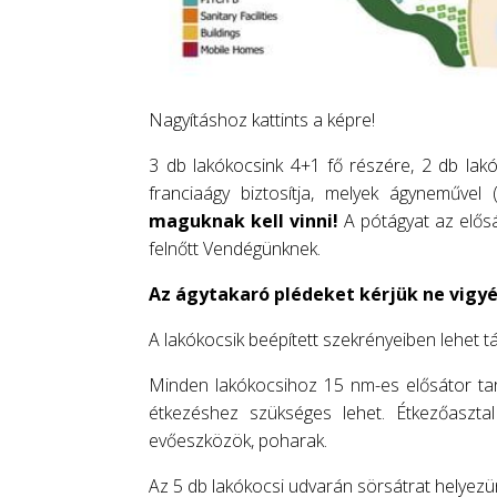
Nagyításhoz kattints a képre!
3 db lakókocsink 4+1 fő részére, 2 db lakó
franciaágy biztosítja, melyek ágyneművel 
maguknak kell vinni!
A pótágyat az elősát
felnőtt Vendégünknek.
Az ágytakaró plédeket kérjük ne vigyék
A lakókocsik beépített szekrényeiben lehet t
Minden lakókocsihoz 15 nm-es elősátor tar
étkezéshez szükséges lehet. Étkezőasztal
evőeszközök, poharak.
Az 5 db lakókocsi udvarán sörsátrat helyezün