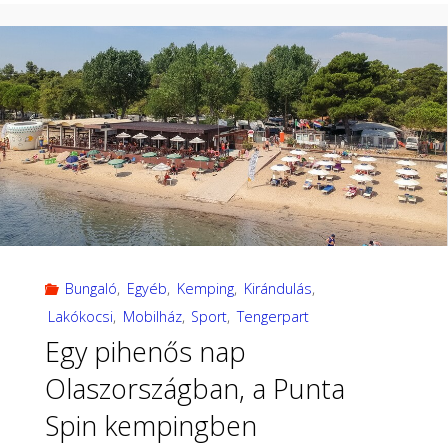
Rab
sziget,
Lopar
,
lakókocsis
nyaralás"
Bungaló
,
Egyéb
,
Kemping
,
Kirándulás
,
Lakókocsi
,
Mobilház
,
Sport
,
Tengerpart
Egy pihenős nap
Olaszországban, a Punta
Spin kempingben