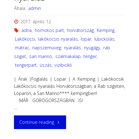
Általa:
admin
2017. április 12.
adria
,
homokos part
,
horvátország
,
Kemping
,
Lakókocsi
,
lakókocsis nyaralás
,
lopar
,
lubickolás
,
matrac
,
napszemüveg
,
nyaralás
,
nyugágy
,
rab
sziget
,
san marino
,
szalmakalap
,
tenger
,
tengerpart
,
úszás
,
vizibicikli
| Árak |Foglalás | Lopar | A Kemping | Lakókocsik
Lakókocsis nyaralás Horvátországban, a Rab szigeten,
Loparon, a San Marino**** kempingben!
MÁR GÖRÖGORSZÁGBAN IS!
…
"2018
Continue reading
Horvátország,