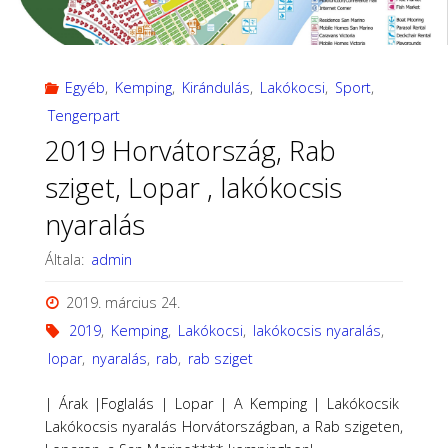
Egyéb
,
Kemping
,
Kirándulás
,
Lakókocsi
,
Sport
,
Tengerpart
2019 Horvátország, Rab
sziget, Lopar , lakókocsis
nyaralás
Általa:
admin
2019. március 24.
2019
,
Kemping
,
Lakókocsi
,
lakókocsis nyaralás
,
lopar
,
nyaralás
,
rab
,
rab sziget
| Árak |Foglalás | Lopar | A Kemping | Lakókocsik
Lakókocsis nyaralás Horvátországban, a Rab szigeten,