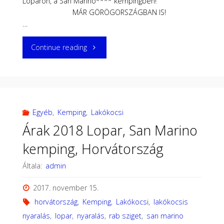
Loparon, a San Marino**** kempingben!
MÁR GÖRÖGORSZÁGBAN IS!
…
"2019
Continue reading
Horvátország,
Rab
sziget,
Egyéb
,
Kemping
,
Lakókocsi
Árak 2018 Lopar, San Marino
Lopar
kemping, Horvátország
,
Általa:
admin
lakókocsis
2017. november 15.
nyaralás"
horvátország
,
Kemping
,
Lakókocsi
,
lakókocsis
nyaralás
,
lopar
,
nyaralás
,
rab sziget
,
san marino