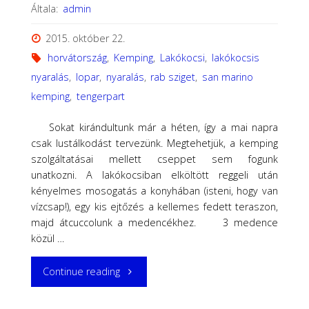
Általa:
admin
2015. október 22.
horvátország
,
Kemping
,
Lakókocsi
,
lakókocsis
nyaralás
,
lopar
,
nyaralás
,
rab sziget
,
san marino
kemping
,
tengerpart
Sokat kirándultunk már a héten, így a mai napra
csak lustálkodást tervezünk. Megtehetjük, a kemping
szolgáltatásai mellett cseppet sem fogunk
unatkozni. A lakókocsiban elköltött reggeli után
kényelmes mosogatás a konyhában (isteni, hogy van
vízcsap!), egy kis ejtőzés a kellemes fedett teraszon,
majd átcuccolunk a medencékhez. 3 medence
közül …
"Egy
Continue reading
pihenős