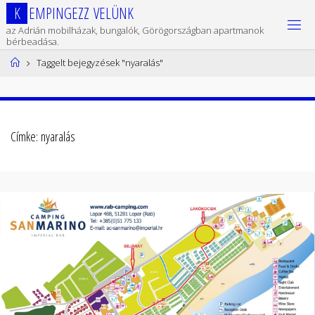
Ugrás
K
E
M
P
I
N
G
E
Z
Z
V
E
L
Ü
N
K
a
az Adrián mobilházak, bungalók, Görögországban apartmanok
tartalomhoz
bérbeadása.
Kezdőlap
Taggelt bejegyzések "nyaralás"
Címke:
nyaralás