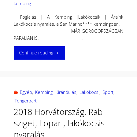
kemping
| Foglalás | A Kemping |Lakókocsik | Áraink
Lakókocsis nyaralás, a San Marino**** kempingben!
MÁR GÖRÖGORSZÁGBAN
PARALIÁN IS! …
"Árak
Continue reading
2018
Lopar,
San
Egyéb
,
Kemping
,
Kirándulás
,
Lakókocsi
,
Sport
,
Tengerpart
Marino
2018 Horvátország, Rab
kemping,
sziget, Lopar , lakókocsis
Horvátország"
nyaralás