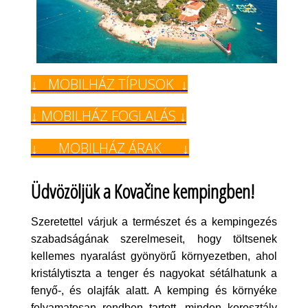
↓ MOBILHÁZ
TÍPUSOK
↓
↓ MOBILHÁZ FOGLALÁS
↓
↓ MOBILHÁZ ÁRAK ↓
Üdvözöljük a Kovačine kempingben!
Szeretettel várjuk a természet és a kempingezés
szabadságának szerelmeseit, hogy töltsenek
kellemes nyaralást gyönyörű környezetben, ahol
kristálytiszta a tenger és nagyokat sétálhatunk a
fenyő-, és olajfák alatt. A kemping és környéke
folyamatosan rendben tartott, minden korosztály