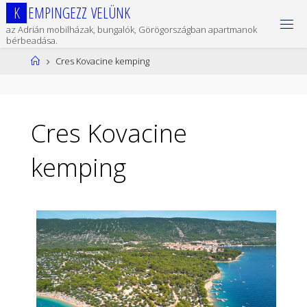
Ugrás
K
E
M
P
I
N
G
E
Z
Z
V
E
L
Ü
N
K
a
az Adrián mobilházak, bungalók, Görögországban apartmanok
tartalomhoz
bérbeadása.
Kezdőlap
Cres Kovacine kemping
Cres Kovacine
kemping