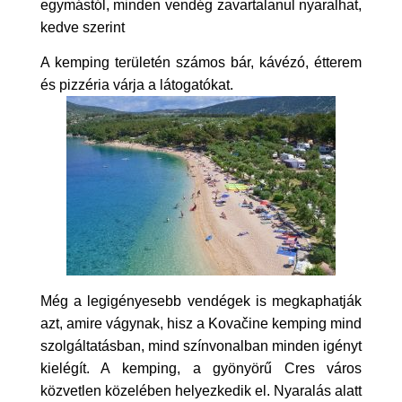
egymástól, minden vendég zavartalanul nyaralhat,
kedve szerint
A kemping területén számos bár, kávézó, étterem
és pizzéria várja a látogatókat.
Még a legigényesebb vendégek is megkaphatják
azt, amire vágynak, hisz a Kovačine kemping mind
szolgáltatásban, mind színvonalban minden igényt
kielégít. A kemping, a gyönyörű Cres város
közvetlen közelében helyezkedik el. Nyaralás alatt