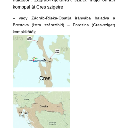
komppal át Cres szigetre
– vagy Zágráb-Rijeka-Opatija irányába haladva a
Brestova (Istra szárazföld) – Porozina (Cres-sziget)
kompkikötőig