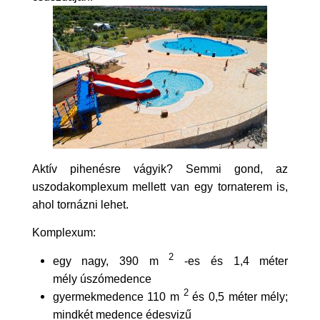
Aktív pihenésre vágyik? Semmi gond, az
uszodakomplexum mellett van egy tornaterem is,
ahol tornázni lehet.
Komplexum:
2
egy nagy, 390 m
-es és 1,4 méter
mély úszómedence
2
gyermekmedence 110 m
és 0,5 méter mély;
mindkét medence édesvizű