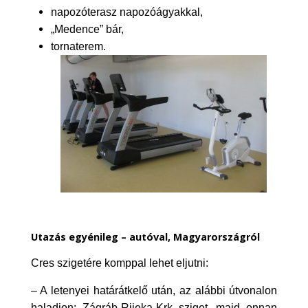
napozóterasz napozóágyakkal,
„Medence” bár,
tornaterem.
Utazás egyénileg – autóval, Magyarországról
Cres szigetére komppal lehet eljutni:
– A letenyei határátkelő után, az alábbi útvonalon
haladjon: Zágráb-Rijeka-Krk sziget, majd onnan