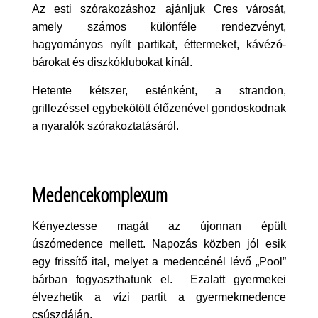
Az esti szórakozáshoz ajánljuk Cres városát,
amely számos különféle rendezvényt,
hagyományos nyílt partikat, éttermeket, kávézó-
bárokat és diszkóklubokat kínál.
Hetente kétszer, esténként, a strandon,
grillezéssel egybekötött élőzenével gondoskodnak
a nyaralók szórakoztatásáról.
Medencekomplexum
Kényeztesse magát az újonnan épült
úszómedence mellett. Napozás közben jól esik
egy frissítő ital, melyet a medencénél lévő „Pool”
bárban fogyaszthatunk el. Ezalatt gyermekei
élvezhetik a vízi partit a gyermekmedence
csúszdáján.