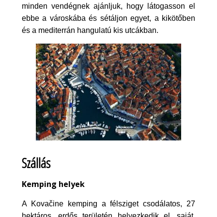
minden vendégnek ajánljuk, hogy látogasson el
ebbe a városkába és sétáljon egyet, a kikötőben
és a mediterrán hangulatú kis utcákban.
Szállás
Kemping helyek
A Kovačine kemping a félsziget csodálatos, 27
hektáros, erdős területén helyezkedik el, saját,