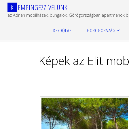
Ugrás
K
E
M
P
I
N
G
E
Z
Z
V
E
L
Ü
N
K
a
az Adrián mobilházak, bungalók, Görögországban apartmanok 
tartalomhoz
Kezdőlap
Képek az Elit mobilházakról
KEZDŐLAP
GÖRÖGORSZÁG
Képek az Elit mob