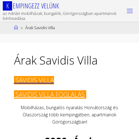
Ugrás
K
E
M
P
I
N
G
E
Z
Z
V
E
L
Ü
N
K
a
az Adrián mobilházak, bungalók, Görögországban apartmanok
tartalomhoz
bérbeadása.
Kezdőlap
Árak Savidis Villa
Árak Savidis Villa
SAVIDIS VILLA
SAVIDIS VILLA FOGLALÁS
Mobilházas, bungalós nyaralás Horvátország és
Olaszország több kempingjében, apartmanok
Görögországban!