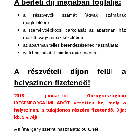
A bérleti díj magában foglalja:
a résztvevők számát (ágyak számának
megfelelően)
a személygépkocsi parkolását az apartman ház
mellett, vagy annak közelében
az apartman teljes berendezésének használatát
wi-fi használatot minden apartmanban
A részvételi díjon felül a
helyszínen fizetendő!
2018. január-tól Görögországban
IDEGENFORGALMI ADÓT vezettek be, mely a
helyszínen, a tulajdonos részére fizetendő. Díja:
kb. 5 € /éj!
A
klíma
igény szerinti használata:
50 €/hét
.