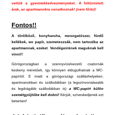
vettük a gyermekkedvezményeket.
A feltüntetett
árak,
az apartmanokra vonatkoznak!
(nem fő/ár)!
Fontos!!
A törölköző, konyharuha, mosogatószer, fürdő
kellékek, wc papír, szemeteszsák, nem tartozéka az
apartmannak, ezeket Vendégeinknek maguknak kell
vinni!!
Görögországban a szennyvízelvezető csatornák
keskeny méretűek, így könnyen eldugulhatnak a WC-
papírtól. E miatt a görögországi szálláshelyeken,
apartmanokban és szállodákban (a legszínvonalasabb
és legdrágább szállodákban is)
a WC-papírt külön
szemétgyűjtőbe kell dobni!
Kérjük, szíveskedjenek ezt
betartani!