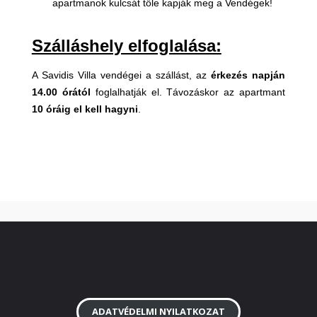
apartmanok kulcsát tőle kapják meg a Vendégek!
Szálláshely elfoglalása:
A Savidis Villa vendégei a szállást, az
érkezés napján
14.00 órától
foglalhatják el. Távozáskor az apartmant
10 óráig el kell hagyni
.
ADATVÉDELMI NYILATKOZAT