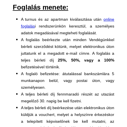
Foglalás menete:
A turnus és az apartman kiválasztása után
online
foglalás
i rendszerünkön keresztül, a személyes
adatok megadásával megteheti foglalását.
A foglalás beérkezte után minden Vendégünkkel
bérleti szerződést kötünk, melyet elektronikus úton
juttatunk el a megadott e-mail címre. A foglalás a
teljes bérleti díj
25%, 50%, vagy a 100%
befizetésével történik.
A foglaló befizetése: átutalással bankszámlára 5
munkanapon belül, vagy postai úton, vagy
személyesen.
A teljes bérleti díj fennmaradó részét az utazást
megelőző 30. napig be kell fizetni.
A teljes bérleti díj beérkezése után elektronikus úton
küldjük a vouchert, melyet a helyszínre érkezéskor
a telepített képviselőnek be kell mutatni, az